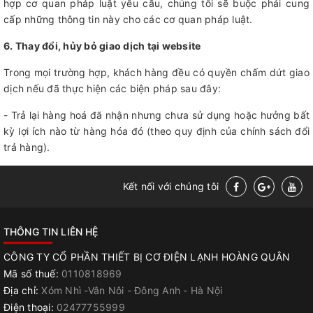
hợp cơ quan pháp luật yêu cầu, chúng tôi sẽ buộc phải cung
cấp những thông tin này cho các cơ quan pháp luật.
6. Thay đổi, hủy bỏ giao dịch tại website
Trong mọi trường hợp, khách hàng đều có quyền chấm dứt giao
dịch nếu đã thực hiện các biện pháp sau đây:
- Trả lại hàng hoá đã nhận nhưng chưa sử dụng hoặc hưởng bất
kỳ lợi ích nào từ hàng hóa đó (theo quy định của chính sách đổi
trả hàng).
Kết nối với chúng tôi
THÔNG TIN LIÊN HỆ
CÔNG TY CỔ PHẦN THIẾT BỊ CƠ ĐIỆN LẠNH HOÀNG QUÂN
Mã số thuế:
0110818969
Địa chỉ:
Xóm Nhì -Vân Nôi - Đông Anh - Hà Nội
Điện thoại:
02477755999