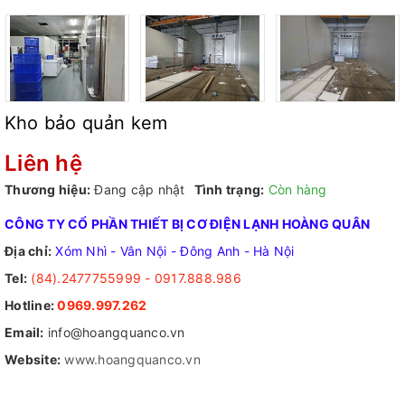
Kho bảo quản kem
Liên hệ
Thương hiệu:
Đang cập nhật
Tình trạng:
Còn hàng
CÔNG TY CỔ PHẦN THIẾT BỊ CƠ ĐIỆN LẠNH HOÀNG QUÂN
Địa chỉ:
Xóm Nhì - Vân Nội - Đông Anh - Hà Nội
Tel:
(84).2477755999 - 0917.888.986
Hotline:
0969.997.262
Email:
info@hoangquanco.vn
Website:
www.hoangquanco.vn